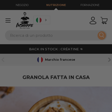
NEGOZIO
NUTRIZIONE
FORMAZIONE
VAI AL CONTENUTO
Menu
Accedi
Cest
Ricerca
Ricer
BACK IN STOCK : CRÉATINE 👊
PRECEDENTE
AV
Marchio francese
GRANOLA FATTA IN CASA