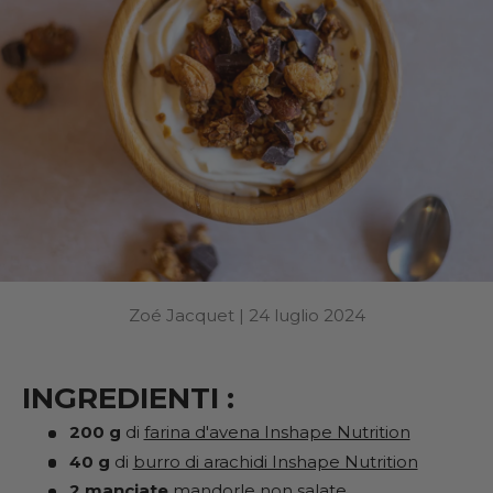
Zoé Jacquet |
24 luglio 2024
INGREDIENTI
:
200 g
di
farina d'avena Inshape Nutrition
40 g
di
burro di arachidi Inshape Nutrition
2 manciate
mandorle non salate