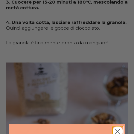
3. Cuocere per 15-20 minuti a 180°C, mescolando a
metà cottura.
4.
Una volta cotta, lasciare raffreddare la granola.
Quindi aggiungere le gocce di cioccolato.
La granola è finalmente pronta da mangiare!