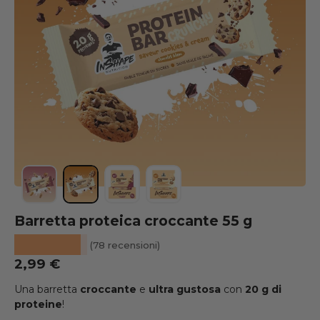
Caricare l'immagine 1 nella vista galleria
Caricare l'immagine 2 nella vista galleria
Caricare l'immagine 3 nella vista gall
Caricare l'immagine 4 nella vi
Barretta proteica croccante 55 g
★★★★★
(78 recensioni)
Prezzo normale
2,99 €
Una barretta
croccante
e
ultra
gustosa
con
20 g di
proteine
!