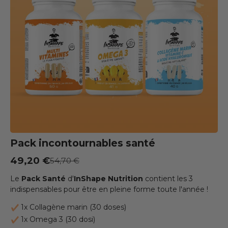
Pack incontournables santé
Prix soldé
49,20 €
Prix habituel
54,70 €
Le
Pack Santé
d'
InShape Nutrition
contient les 3
indispensables pour être en pleine forme toute l'année !
1x Collagène marin (30 doses)
1x Omega 3 (30 dosi)