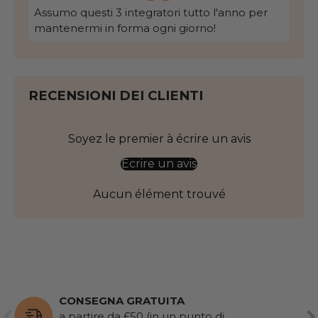
Assumo questi 3 integratori tutto l'anno per
mantenermi in forma ogni giorno!
RECENSIONI DEI CLIENTI
Soyez le premier à écrire un avis
Écrire un avis
Aucun élément trouvé
CONSEGNA GRATUITA
PRECEDENTE
AV
a partire da £50 (in un punto di