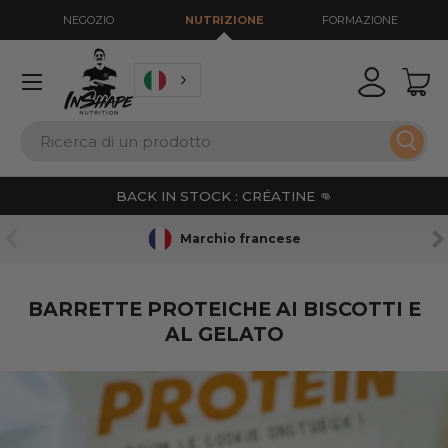
NEGOZIO
NUTRIZIONE
FORMAZIONE
VAI AL CONTENUTO
Menu
Accedi
Cest
Ricerca
Ricer
BACK IN STOCK : CRÉATINE 👊
PRECEDENTE
AV
Marchio francese
BARRETTE PROTEICHE AI BISCOTTI E
AL GELATO