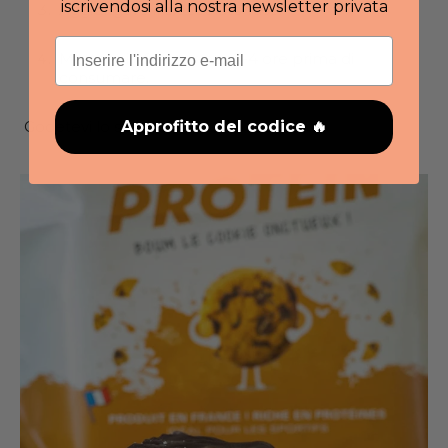
iscrivendosi alla nostra newsletter privata
Aggiungere il cioccolato fuso.
Email
Mettere in freezer per 2-4 ore prima di
consumare.
Approfitto del codice 🔥
Godetevi lo spuntino!