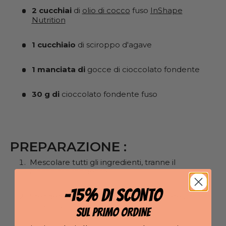
2 cucchiai
di
olio di cocco
fuso
InShape
Nutrition
1 cucchiaio
di sciroppo d'agave
1 manciata di
gocce di cioccolato fondente
30 g di
cioccolato fondente fuso
PREPARAZIONE :
Mescolare tutti gli ingredienti, tranne il
cioccolato fondente.
-15% DI SCONTO
Stendere su carta da forno per formare un
maxi-biscotto.
SUL PRIMO ORDINE