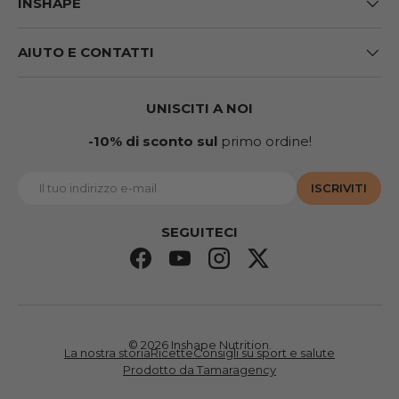
INSHAPE
AIUTO E CONTATTI
UNISCITI A NOI
-10% di sconto sul
primo ordine!
E-mail
ISCRIVITI
SEGUITECI
Facebook
YouTube
Instagram
Twitter
© 2026
Inshape Nutrition
.
La nostra storia
Ricette
Consigli su sport e salute
Prodotto da Tamaragency