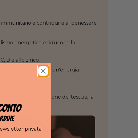
ema immunitario e contribuire al benessere
olismo energetico e riducono la
C, D e allo zinco.
grassi e proteine, per un'energia
avorendo la riparazione dei tessuti, la
CONTO
RDINE
newsletter privata