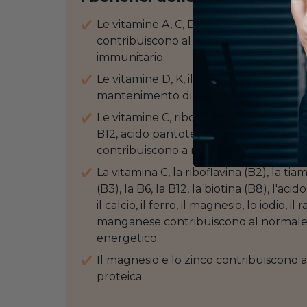
Le vitamine A, C, D, B12, ferro, zinco, r
contribuiscono al normale funzioname
immunitario.
Le vitamine D, K, il calcio e lo zinco co
mantenimento di una struttura ossea 
Le vitamine C, riboflavina (B2), niacina (B
B12, acido pantotenico (B5), ferro e m
contribuiscono a ridurre la stanchezza
La vitamina C, la riboflavina (B2), la tiam
(B3), la B6, la B12, la biotina (B8), l'aci
il calcio, il ferro, il magnesio, lo iodio, il 
manganese contribuiscono al normal
energetico.
Il magnesio e lo zinco contribuiscono a
proteica.