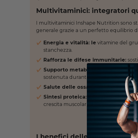
Multivitaminici: integratori q
I multivitaminici Inshape Nutrition sono st
generale grazie a un perfetto equilibrio di
Energia e vitalità: le
vitamine del grup
stanchezza.
Rafforza le difese immunitarie:
sosti
Supporto metabolico:
le vitamine de
sostenuta durante tutta la giornata.
Salute delle ossa:
le vitamine D, K, il
Sintesi proteica: il
magnesio e lo zinc
crescita muscolare e il corretto funzi
I benefici delle multivitamine