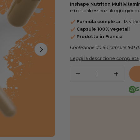
Inshape Nutriton
Multivitami
e minerali essenziali ogni giorno.
Formula completa
: 13 vita
Capsule 100% vegetali
Prodotto in Francia
Confezione da 60 capsule (60 do
AVANTI
Leggi la descrizione completa
Quantità
RIDURRE LA QUANTITÀ
AUMENTA
S