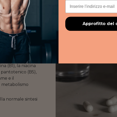
Email
ame e selenio
nto del sistema
Approfitto del 
ntribuiscono al
normale.
3), B6, folati (B9),
agnesio
.
ina (B1), la niacina
do pantotenico (B5),
rame e il
e metabolismo
lla normale sintesi