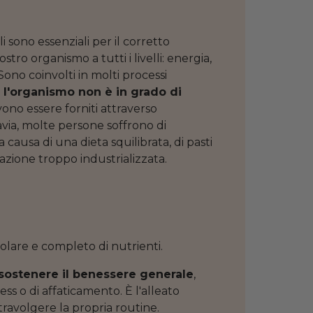
i sono essenziali per il corretto
ro organismo a tutti i livelli: energia,
ono coinvolti in molti processi
é
l'organismo non è in grado di
vono essere forniti attraverso
avia, molte persone soffrono di
 causa di una dieta squilibrata, di pasti
tazione troppo industrializzata.
lare e completo di nutrienti.
sostenere il benessere generale
,
ss o di affaticamento. È l'alleato
travolgere la propria routine.