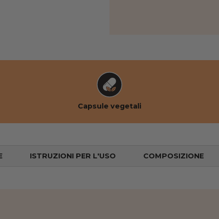
ta galleria
 3 nella vista galleria
Capsule vegetali
E
ISTRUZIONI PER L'USO
COMPOSIZIONE