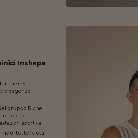
inici Inshape
itamine e 9
stre esigenze
del gruppo B che
iducono la
stazioni sportive!
ne di tutte le età