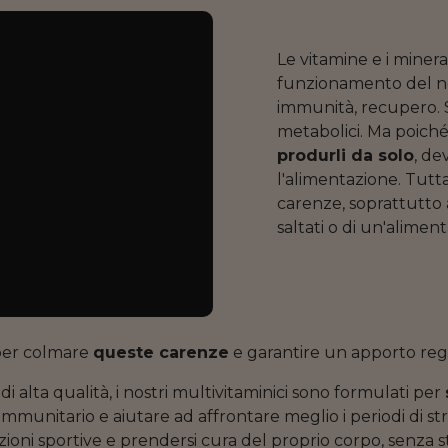
Le vitamine e i mineral
funzionamento del nost
immunità, recupero. S
metabolici. Ma poich
produrli da solo
, de
l'alimentazione. Tutt
carenze, soprattutto a
saltati o di un'alimen
 per colmare
queste carenze
e garantire un apporto rego
di alta qualità, i nostri multivitaminici sono formulati per
immunitario e aiutare ad affrontare meglio i periodi di stre
zioni sportive e prendersi cura del proprio corpo, senza s