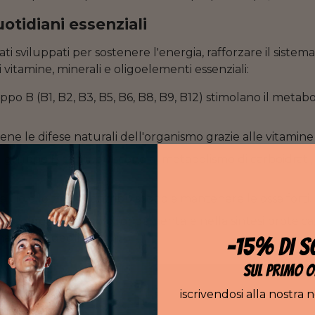
uotidiani essenziali
ati sviluppati per sostenere l'energia, rafforzare il sist
 vitamine, minerali e oligoelementi essenziali:
po B (B1, B2, B3, B5, B6, B8, B9, B12) stimolano il metab
ene le difese naturali dell'organismo grazie alle vitamine 
l gruppo B contribuiscono al metabolismo di carboidrati, 
 calcio e lo zinco contribuiscono a mantenere le ossa forti.
o svolgono un ruolo fondamentale nella sintesi proteica, f
onamento degli enzimi.
-15% DI S
SUL PRIMO O
iscrivendosi alla nostra 
 :