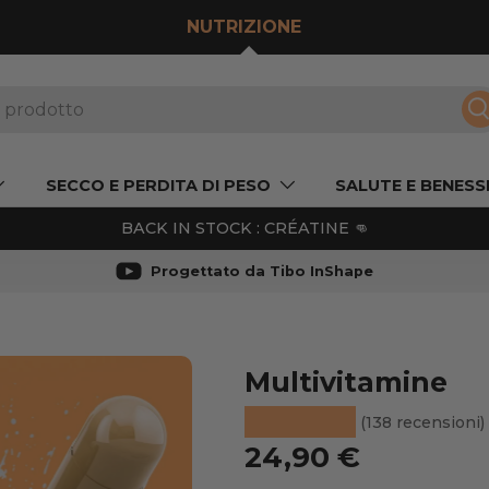
NUTRIZIONE
R
SECCO E PERDITA DI PESO
SALUTE E BENESS
BACK IN STOCK : CRÉATINE 👊
Progettato da Tibo InShape
Multivitamine
TO
★★★★★
(138 recensioni)
Prezzo normale
24,90 €