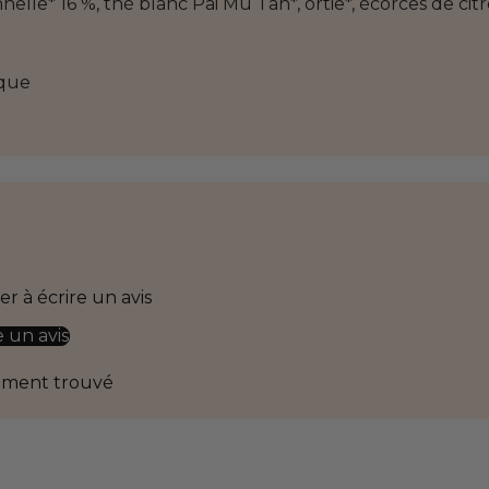
nelle* 16 %, thé blanc Pai Mu Tan*, ortie*, écorces de citr
ique
r à écrire un avis
e un avis
ément trouvé