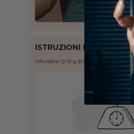
ISTRUZIONI PER L'USO
Infondere 12-15 g di tè per litro d'acqua 