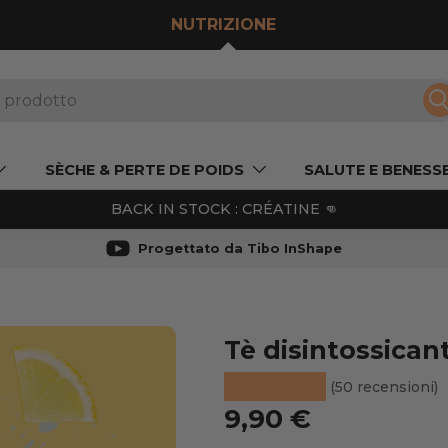
NUTRIZIONE
R
SÈCHE & PERTE DE POIDS
SALUTE E BENESS
BACK IN STOCK : CRÉATINE 👊
Progettato da Tibo InShape
Tè disintossican
TO
★★★★★
(50 recensioni)
Prezzo normale
9,90 €