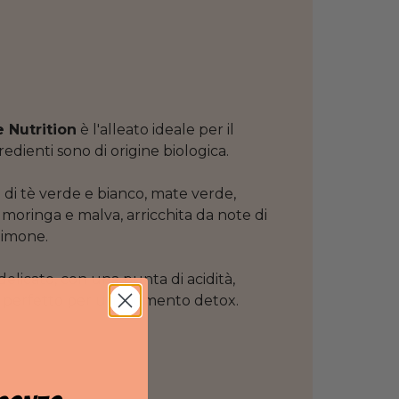
 Nutrition
è l'alleato ideale per il
redienti sono di origine biologica.
di tè verde e bianco, mate verde,
di moringa e malva, arricchita da note di
 limone.
delicato, con una punta di acidità,
er perfetto per un momento detox.