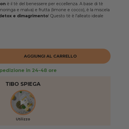
ion
è il tè del benessere per eccellenza. A base di tè
moringa e malva) e frutta (limone e cocco), è la miscela
 detox e dimagrimento
! Questo tè è l'alleato ideale
AGGIUNGI AL CARRELLO
RE LA QUANTITÀ
pedizione in 24-48 ore
TIBO SPIEGA
Utilizzo