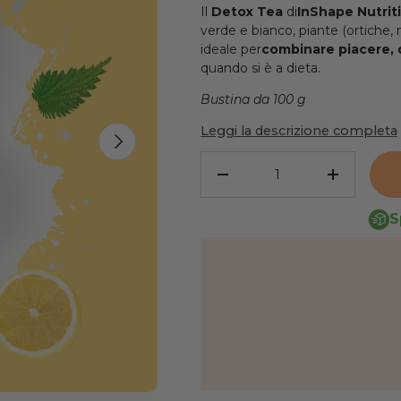
Il
Detox Tea
di
InShape Nutrit
verde e bianco, piante (ortiche, 
ideale per
combinare piacere,
quando si è a dieta.
Bustina da 100 g
Leggi la descrizione completa
AVANTI
Quantità
RIDURRE LA QUANTITÀ
AUMENTA
S