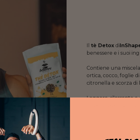
Il
tè Detox
di
InShape
benessere e i suoi ing
Contiene una miscela 
ortica, cocco, foglie 
citronella e scorza di
Leggero, rilassante e 
questo tè è il partn