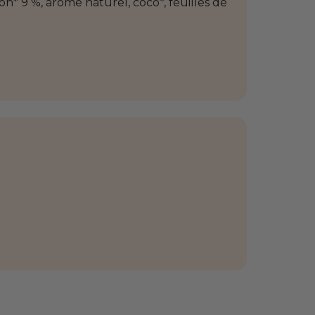
on* 9 %, arôme naturel, coco*, feuilles de