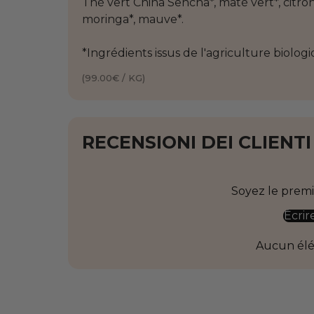
Thé vert China Sencha*, maté vert*, citron
moringa*, mauve*.
*Ingrédients issus de l'agriculture biolog
(99.00€ / KG)
RECENSIONI DEI CLIENTI
Soyez le premie
Écrir
Aucun él