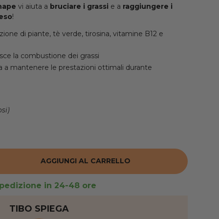
Shape
vi aiuta a
bruciare i grassi
e a
raggiungere i
peso
!
ione di piante, tè verde, tirosina, vitamine B12 e
risce la combustione dei grassi
ta a mantenere le prestazioni ottimali durante
si)
AGGIUNGI AL CARRELLO
RE LA QUANTITÀ
pedizione in 24-48 ore
TIBO SPIEGA