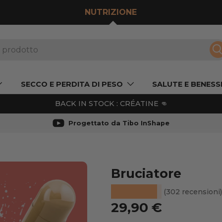
NUTRIZIONE
R
SECCO E PERDITA DI PESO
SALUTE E BENESS
BACK IN STOCK : CRÉATINE 👊
Progettato da Tibo InShape
Bruciatore
TO
★★★★★
(302 recensioni)
Prezzo normale
29,90 €