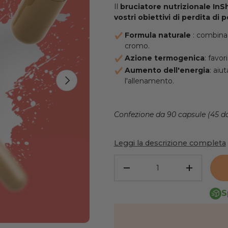
Il
bruciatore
nutrizionale In
vostri obiettivi di perdita di 
Formula naturale
: combinaz
cromo.
Azione termogenica
: favo
Aumento dell'energia
: aiu
AVANTI
l'allenamento.
Confezione da 90 capsule (45 do
Leggi la descrizione completa
Quantità
RIDURRE LA QUANTITÀ
AUMENTA
S