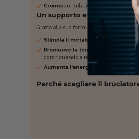
Cromo:
contribuisce al mantenimento d
Un supporto efficace per la p
Grazie alla sua formula completa, InShape
Stimola il metabolismo:
aumenta il di
Promuove la termogenesi: il
process
contribuendo a ridurre il grasso corpo
Aumenta l'energia:
fornisce una spin
Perché scegliere il bruciator