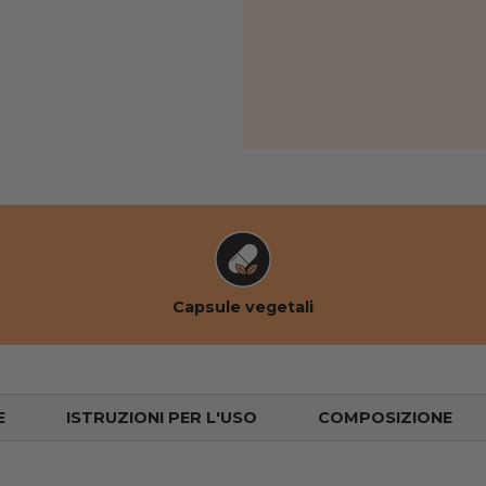
ta galleria
 3 nella vista galleria
Capsule vegetali
E
ISTRUZIONI PER L'USO
COMPOSIZIONE