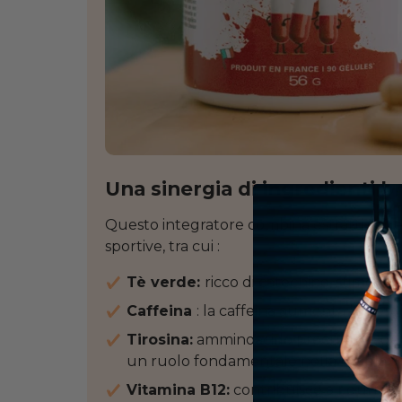
Una sinergia di ingredienti b
Questo integratore combina estratti vegeta
sportive, tra cui :
Tè verde:
ricco di catechine, stimola 
Caffeina
: la caffeina aumenta l'ener
Tirosina:
amminoacido precursore dei n
un ruolo fondamentale nella regolazion
Vitamina B12:
contribuisce a ridurre