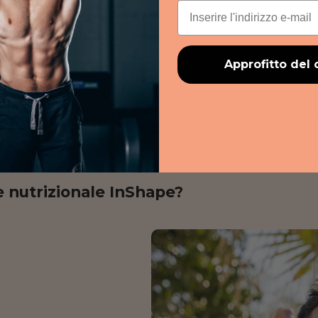
Email
i livelli normali di zucchero nel sangue.
erdita di peso
 Nutrition :
Approfitto del 
spendio calorico, anche a riposo, facilitando la perdita di
o attraverso il quale l'organismo utilizza il grasso accu
reo.
ta energetica durante le sessioni, consentendo di manten
e nutrizionale InShape?