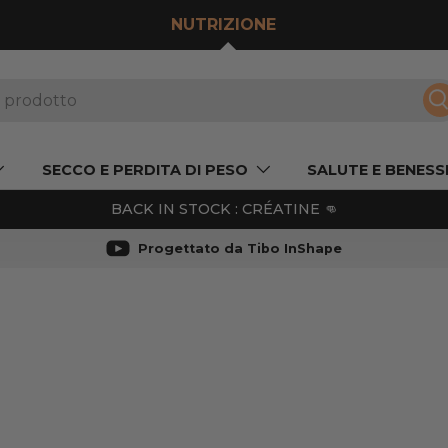
NUTRIZIONE
R
SECCO E PERDITA DI PESO
SALUTE E BENESS
BACK IN STOCK : CRÉATINE 👊
Progettato da Tibo InShape