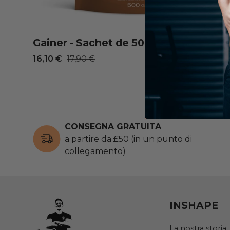
Gainer - Sachet de 500 g
Prezzo scontato
Prezzo normale
16,10 €
17,90 €
CONSEGNA GRATUITA
a partire da £50 (in un punto di
collegamento)
INSHAPE
La nostra storia